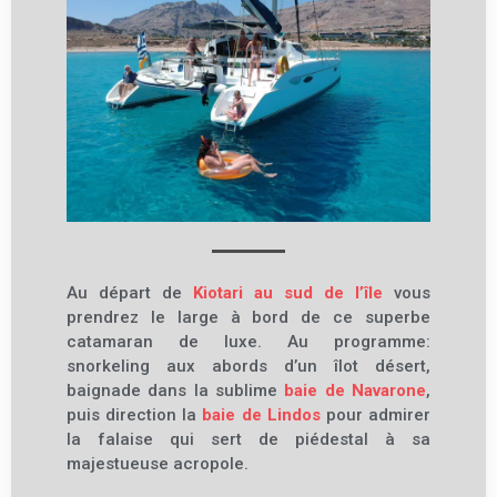
Au départ de
Kiotari au sud de l’île
vous
prendrez le large à bord de
ce superbe
catamaran de luxe. Au programme:
snorkeling aux abords d’un îlot désert,
baignade dans la sublime
baie de Navarone
,
puis
direction la
baie de Lindos
pour
admirer
la falaise qui sert de piédestal à sa
majestueuse acropole.