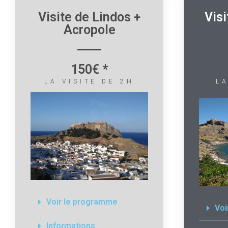
Visite de Lindos +
Vis
Acropole
150€ *
LA VISITE DE 2H
L
Voir le programme
Voi
Informations