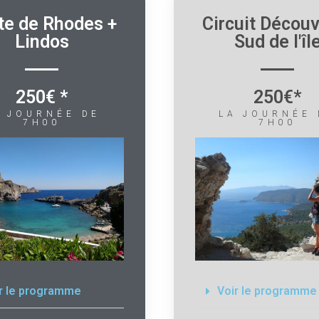
ite de Rhodes +
Circuit Décou
Lindos
Sud de l'îl
250€ *
250€*
A JOURNÉE DE
LA JOURNÉE 
7H00
7H00
r le programme
Voir le programme