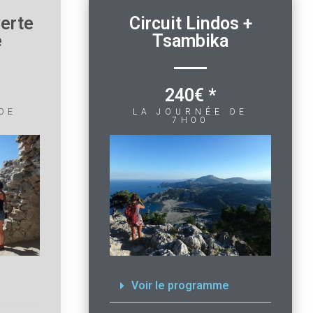
verte
Circuit Lindos +
e
Tsambika
240€ *
DE
LA JOURNÉE DE
7H00
Voir le programme