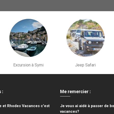
Excursion à Symi
Jeep Safari
s
:
Me remercier :
je et Rhodes Vacances c'est
Je vous ai aidé à passer de b
vacances?