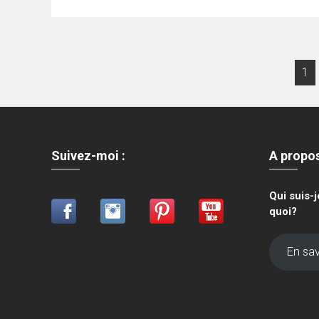
Navigation
1
des
articles
Suivez-moi :
A propo
Qui suis-
quoi?
En sav