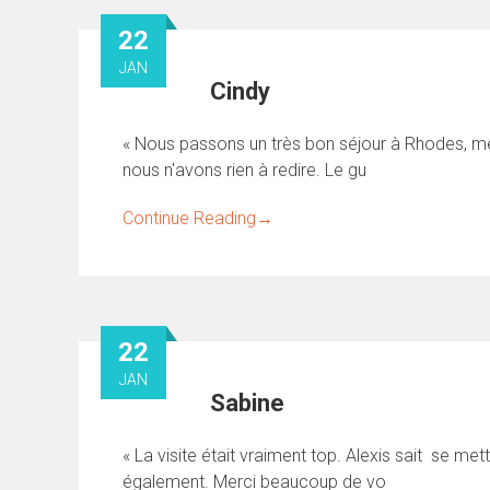
22
JAN
Cindy
« Nous passons un très bon séjour à Rhodes, mer
nous n'avons rien à redire. Le gu
Continue Reading
→
22
JAN
Sabine
« La visite était vraiment top. Alexis sait se met
également. Merci beaucoup de vo