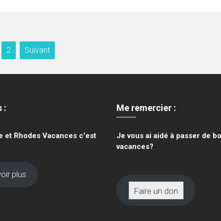
2
Suivant
s
:
Me remercier :
je et Rhodes Vacances c'est
Je vous ai aidé à passer de b
vacances?
oir plus
Faire un don