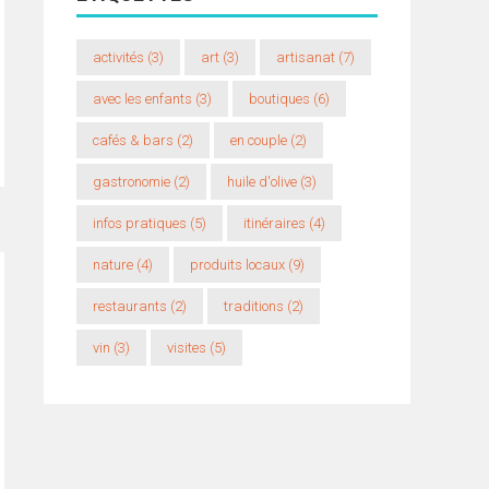
activités
(3)
art
(3)
artisanat
(7)
avec les enfants
(3)
boutiques
(6)
cafés & bars
(2)
en couple
(2)
gastronomie
(2)
huile d'olive
(3)
infos pratiques
(5)
itinéraires
(4)
nature
(4)
produits locaux
(9)
restaurants
(2)
traditions
(2)
vin
(3)
visites
(5)