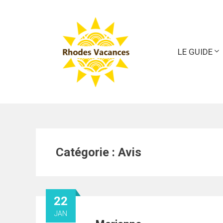
Skip
to
content
LE GUIDE
Catégorie :
Avis
22
JAN