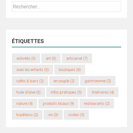
Rechercher :
ÉTIQUETTES
activités
(3)
art
(3)
artisanat
(7)
avec les enfants
(3)
boutiques
(6)
cafés & bars
(2)
en couple
(2)
gastronomie
(2)
huile d'olive
(3)
infos pratiques
(5)
itinéraires
(4)
nature
(4)
produits locaux
(9)
restaurants
(2)
traditions
(2)
vin
(3)
visites
(5)