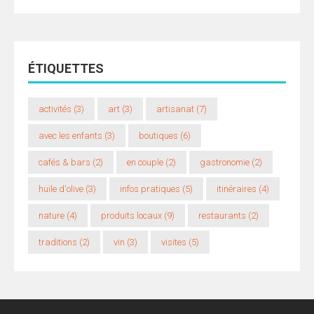
ÉTIQUETTES
activités
(3)
art
(3)
artisanat
(7)
avec les enfants
(3)
boutiques
(6)
cafés & bars
(2)
en couple
(2)
gastronomie
(2)
huile d'olive
(3)
infos pratiques
(5)
itinéraires
(4)
nature
(4)
produits locaux
(9)
restaurants
(2)
traditions
(2)
vin
(3)
visites
(5)