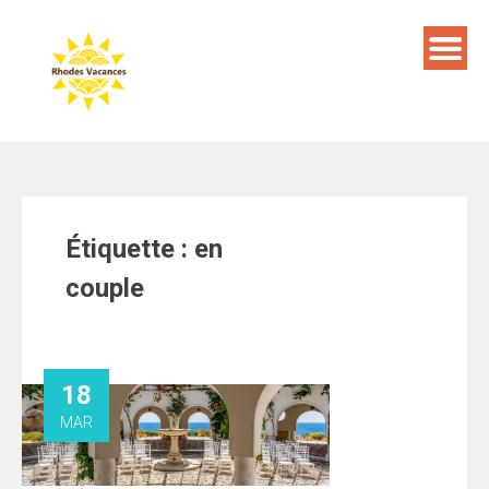
Skip
to
content
Étiquette :
en
couple
18
MAR