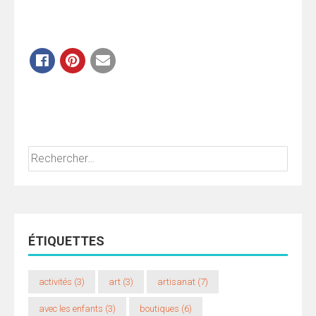
temps grâce à mes conseils
et infos pratiques.
Rechercher :
ÉTIQUETTES
activités
(3)
art
(3)
artisanat
(7)
avec les enfants
(3)
boutiques
(6)