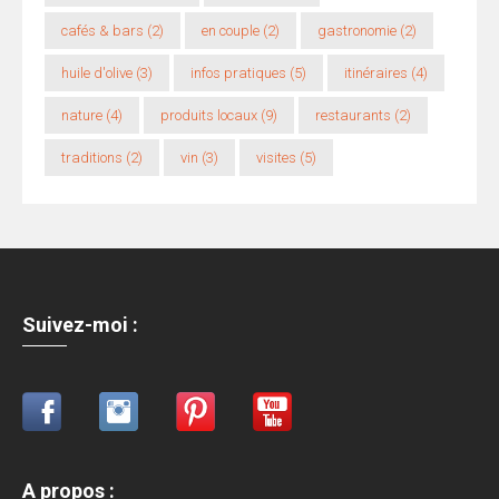
cafés & bars
(2)
en couple
(2)
gastronomie
(2)
huile d'olive
(3)
infos pratiques
(5)
itinéraires
(4)
nature
(4)
produits locaux
(9)
restaurants
(2)
traditions
(2)
vin
(3)
visites
(5)
Suivez-moi :
A propos
: