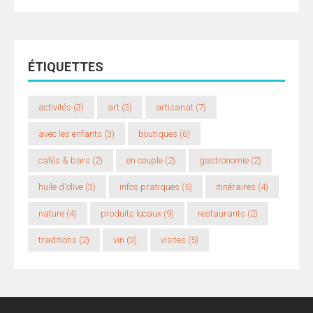
ÉTIQUETTES
activités
(3)
art
(3)
artisanat
(7)
avec les enfants
(3)
boutiques
(6)
cafés & bars
(2)
en couple
(2)
gastronomie
(2)
huile d'olive
(3)
infos pratiques
(5)
itinéraires
(4)
nature
(4)
produits locaux
(9)
restaurants
(2)
traditions
(2)
vin
(3)
visites
(5)