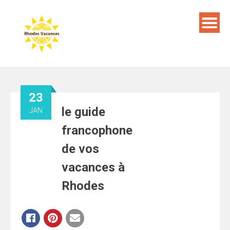
Skip
to
content
23
le guide
JAN
francophone
de vos
vacances à
Rhodes